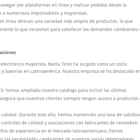
 navegar por plataformas en línea y realizar pedidos desde la
do a numerosos importadores y mayoristas.
 en línea ofrecen una variedad más amplia de productos, lo que
amente lo que necesitan para satisfacer las demandas cambiantes
taciones
 electrónico mayorista, Banlu Tires ha surgido como un socio
es y baterías en Latinoamérica. Nuestra empresa se ha destacado e
23, hemos ampliado nuestro catálogo para incluir las últimas
to asegura que nuestros clientes siempre tengan acceso a productos
la calidad. Durante este año, hemos mantenido una tasa de satisfac
s controles de calidad y asociaciones con fabricantes de renombre.
años de experiencia en el mercado latinoamericano, hemos
r las necesidades cambiantes de nuestros socios importadores.