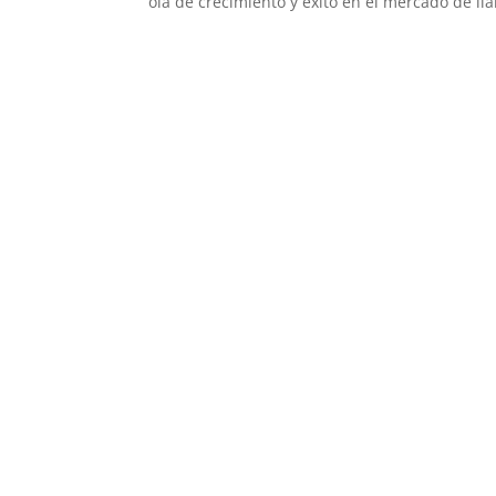
ola de crecimiento y éxito en el mercado de lla